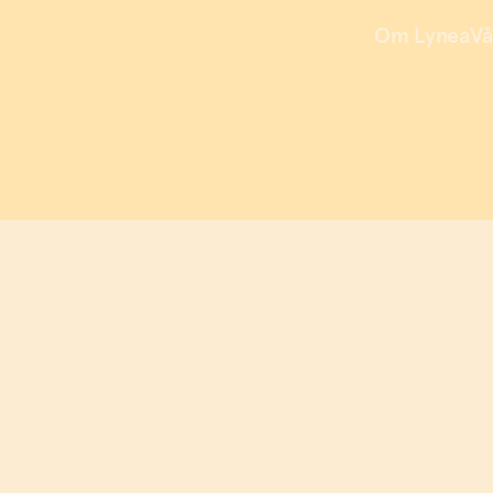
Om Lynea
Vå