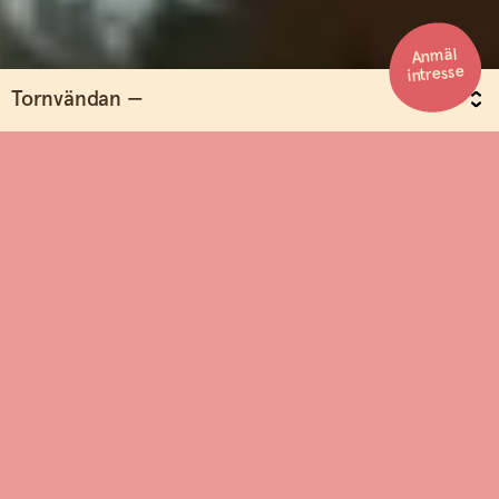
Anmäl
intresse
Tornvändan —
Byliv i en ny tappning
I hjärtat av Steninge Slottsby växer Tornvändan fram – ett
nytt kvarter med 45 moderna hyresradhus i ett av
Slottsbyns charmiga tun. Här bor du i en lantlig och levande
miljö med skola, restaurang, butiker och natursköna
omgivningar precis intill. Husen är Svanenmärkta och
energieffektiva – bra för dig, och för miljön. Välkommen
hem!